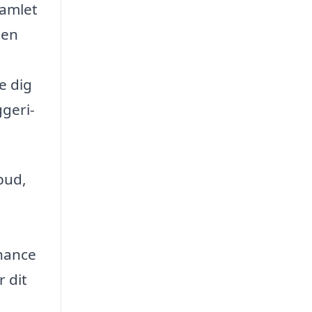
samlet
sen
e dig
ggeri­
bud,
chance
 dit