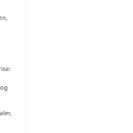
en,
ise:
 og
ler,