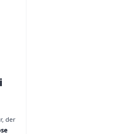
i
r, der
øse