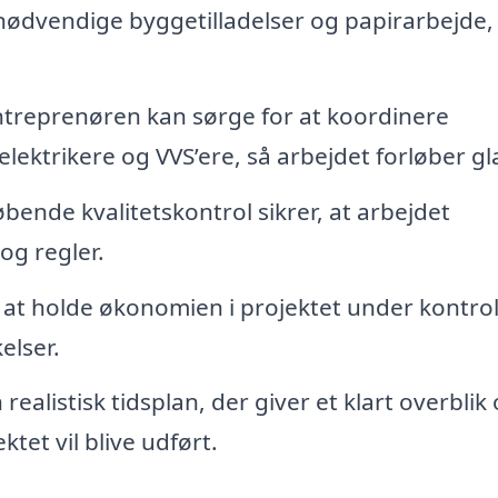
nødvendige byggetilladelser og papirarbejde,
treprenøren kan sørge for at koordinere
ktrikere og VVS’ere, så arbejdet forløber gla
ende kvalitetskontrol sikrer, at arbejdet
g regler.
l at holde økonomien i projektet under kontrol
elser.
ealistisk tidsplan, der giver et klart overblik 
tet vil blive udført.