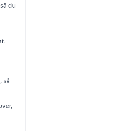
 så du
t.
, så
over,