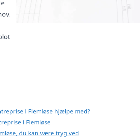
de
hov.
blot
ntreprise i Flemløse hjælpe med?
treprise i Flemløse
lemløse, du kan være tryg ved