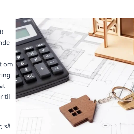
d!
inde
et om
ring
at
 til
, så