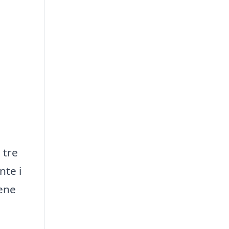
 tre
nte i
dene