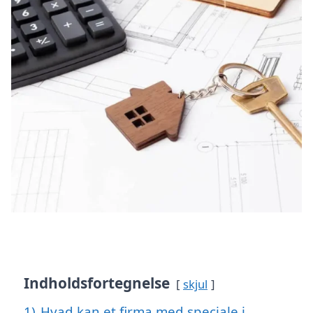
Indholdsfortegnelse
skjul
1)
Hvad kan et firma med speciale i