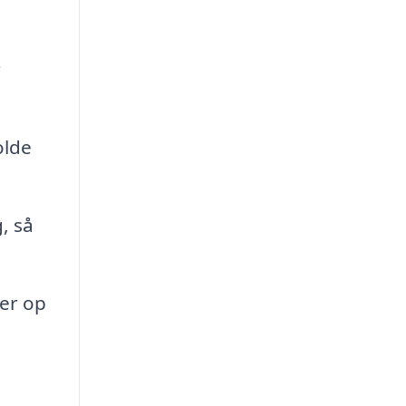
r
olde
, så
ver op