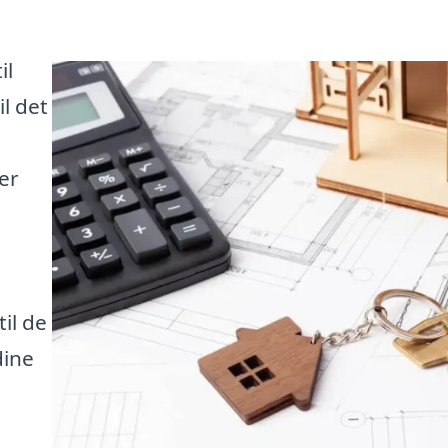
il
l det
er
il de
dine