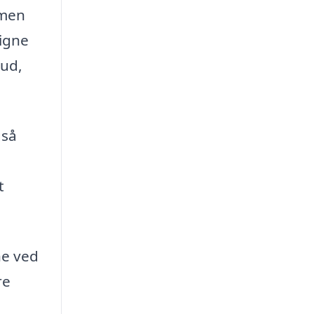
 men
ligne
bud,
gså
t
ne ved
re