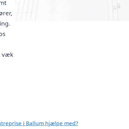
emt
ører,
ing.
os
k væk
ntreprise i Ballum hjælpe med?