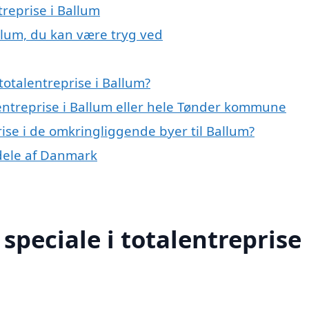
treprise i Ballum
allum, du kan være tryg ved
otalentreprise i Ballum?
lentreprise i Ballum eller hele Tønder kommune
prise i de omkringliggende byer til Ballum?
e dele af Danmark
peciale i totalentreprise 