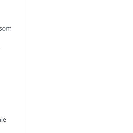
u som
r
ale