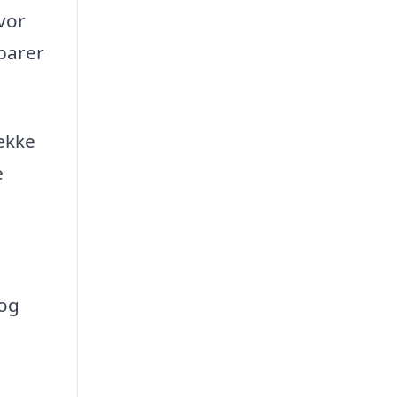
vor
parer
række
e
 og