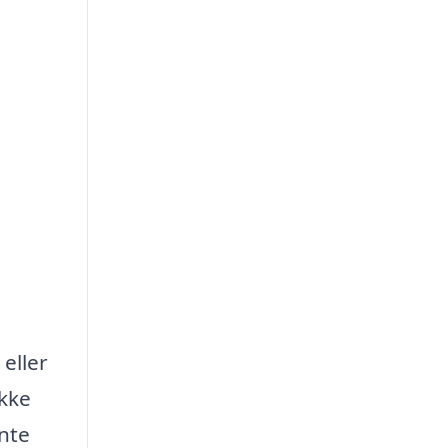
eller
ikke
ente