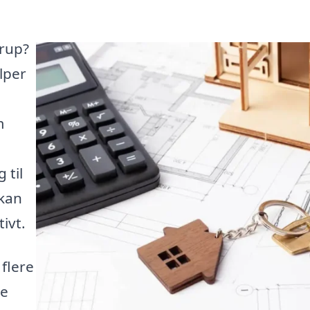
yrup?
lper
m
 til
 kan
tivt.
 flere
de