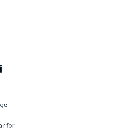
i
nge
ar for