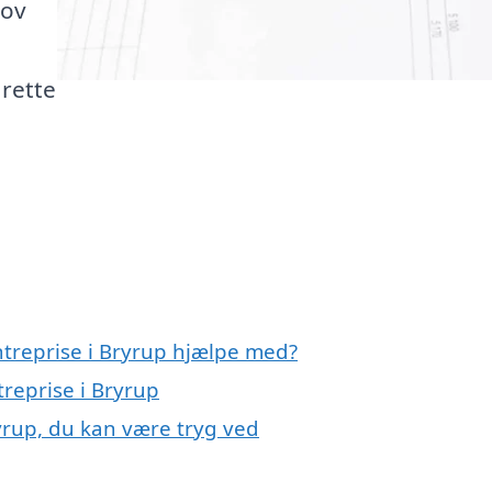
hov
 rette
ntreprise i Bryrup hjælpe med?
treprise i Bryrup
ryrup, du kan være tryg ved