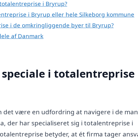
otalentreprise i Bryrup?
lentreprise i Bryrup eller hele Silkeborg kommune
prise i de omkringliggende byer til Bryrup?
e dele af Danmark
peciale i totalentreprise 
an det være en udfordring at navigere i de ma
a, der har specialiseret sig i totalentreprise i
otalentreprise betyder, at ét firma tager ansv