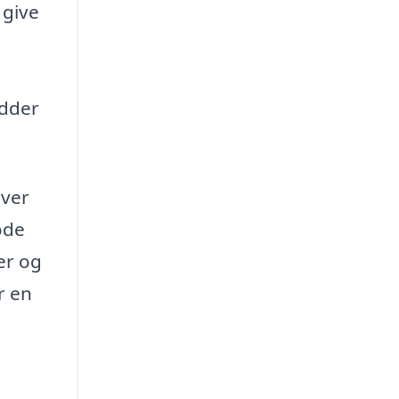
 give
idder
over
ode
er og
r en