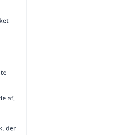
ket
lte
de af,
k, der