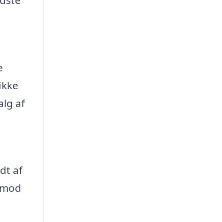
edste
e
ikke
alg af
dt af
t mod