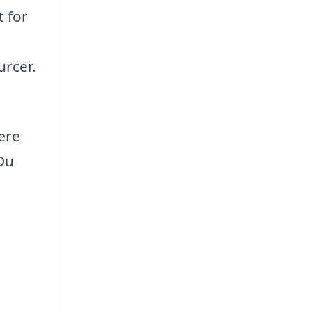
t for
urcer.
ære
 Du