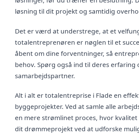
løsninger, før du træffer en beslutning. 
løsning til dit projekt og samtidig overho
Det er værd at understrege, at et velf
totalentreprenøren er nøglen til et suc
åbent om dine forventninger, så entrepren
behov. Spørg også ind til deres erfaring o
samarbejdspartner.
Alt i alt er totalentreprise i Flade en eff
byggeprojekter. Ved at samle alle arbe
en mere strømlinet proces, hvor kvalitet o
dit drømmeprojekt ved at udforske mulig