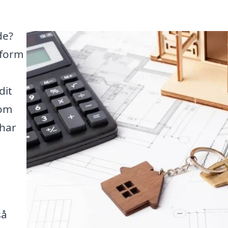
de?
tform
dit
 om
 har
så