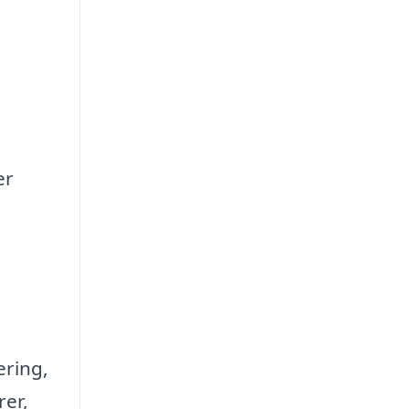
er
ering,
rer,