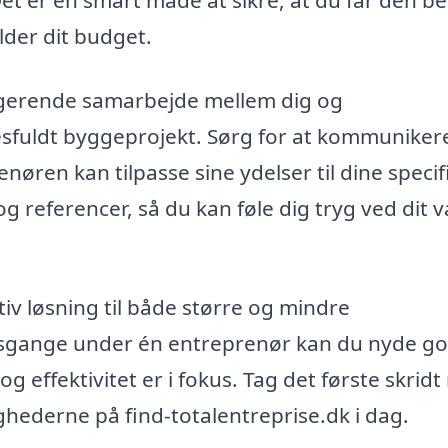
Det er en smart måde at sikre, at du får den b
lder dit budget.
ungerende samarbejde mellem dig og
cesfuldt byggeprojekt. Sørg for at kommuniker
øren kan tilpasse sine ydelser til dine specif
g referencer, så du kan føle dig tryg ved dit v
ektiv løsning til både større og mindre
jdsgange under én entreprenør kan du nyde go
g effektivitet er i fokus. Tag det første skrid
hederne på find-totalentreprise.dk i dag.