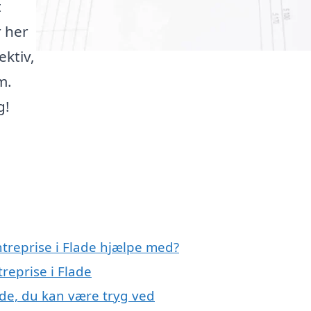
t
r her
ektiv,
m.
g!
ntreprise i Flade hjælpe med?
treprise i Flade
ade, du kan være tryg ved