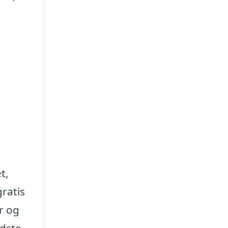
t,
gratis
r og