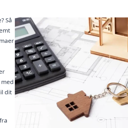
e? Så
nemt
rmaer
er
g med
l dit
fra