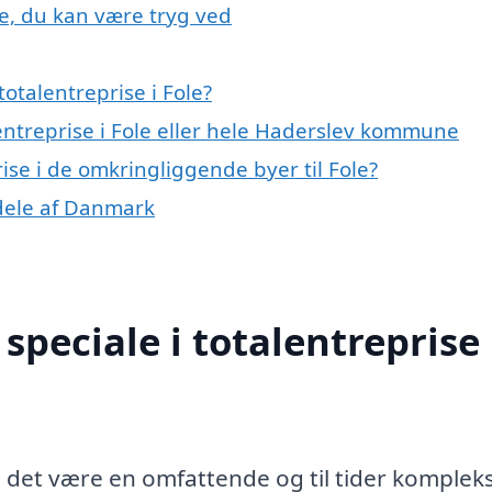
le, du kan være tryg ved
otalentreprise i Fole?
lentreprise i Fole eller hele Haderslev kommune
rise i de omkringliggende byer til Fole?
e dele af Danmark
peciale i totalentreprise 
n det være en omfattende og til tider komplek