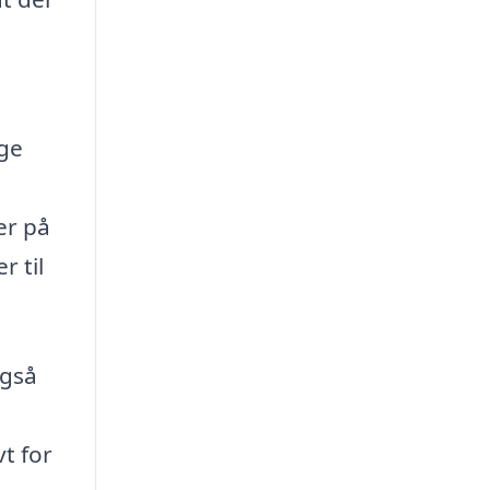
ige
er på
r til
også
t for