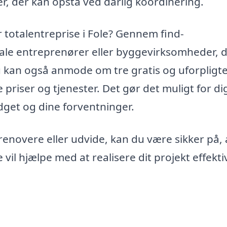
r, der kan opstå ved dårlig koordinering.
er totalentreprise i Fole? Gennem find-
kale entreprenører eller byggevirksomheder, 
Du kan også anmode om tre gratis og uforplig
 priser og tjenester. Det gør det muligt for di
udget og dine forventninger.
novere eller udvide, kan du være sikker på, 
 vil hjælpe med at realisere dit projekt effekti