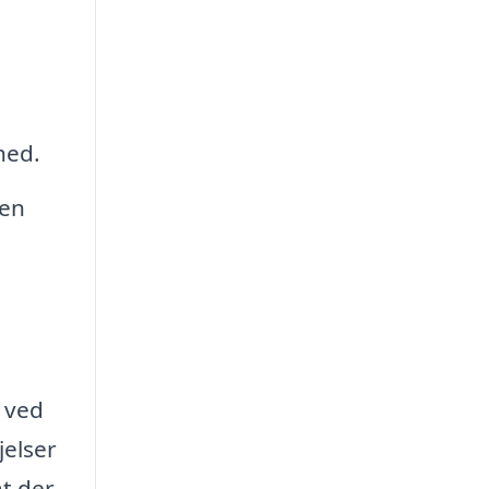
hed.
hen
r ved
jelser
at der