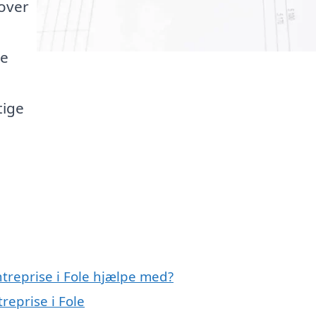
 over
te
tige
ntreprise i Fole hjælpe med?
reprise i Fole