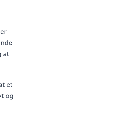
der
tende
g at
at et
vt og