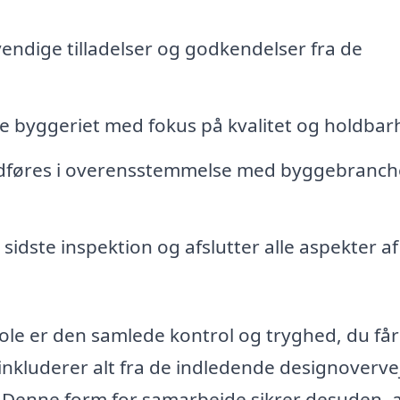
vendige tilladelser og godkendelser fra de
e byggeriet med fokus på kvalitet og holdbar
et udføres i overensstemmelse med byggebranc
sidste inspektion og afslutter alle aspekter af
Fole er den samlede kontrol og tryghed, du få
inkluderer alt fra de indledende designoverve
. Denne form for samarbejde sikrer desuden, 