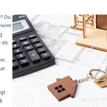
v? Du
 nemt
g
 dit
rm
 at
igt
å