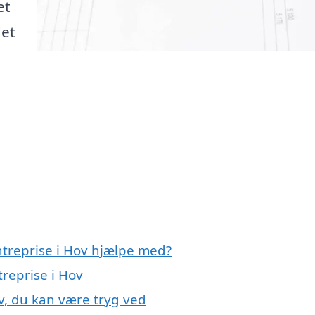
et
det
ntreprise i Hov hjælpe med?
treprise i Hov
ov, du kan være tryg ved