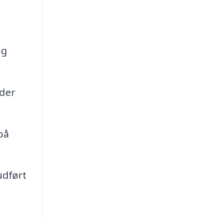
og
rder
på
udført