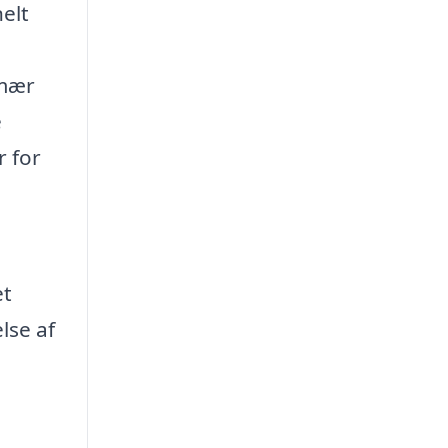
nelt
imær
e
r for
et
lse af