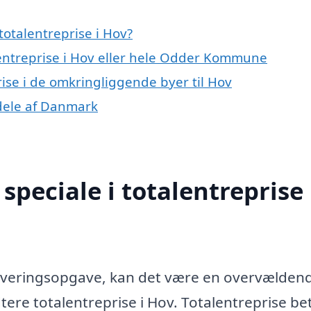
otalentreprise i Hov?
lentreprise i Hov eller hele Odder Kommune
prise i de omkringliggende byer til Hov
e dele af Danmark
peciale i totalentreprise 
enoveringsopgave, kan det være en overvælden
dtere totalentreprise i Hov. Totalentreprise be