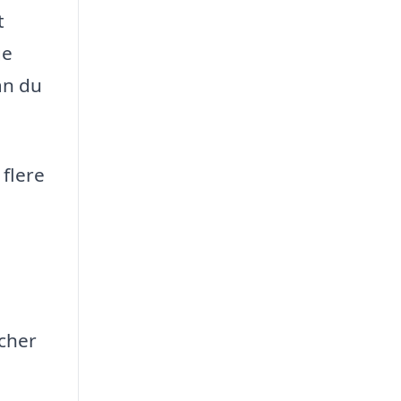
t
ge
an du
 flere
cher