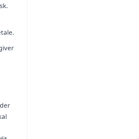
sk.
tale.
giver
 der
kal
dit