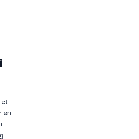
i
 et
r en
n
og