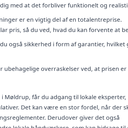
 med at det forbliver funktionelt og realisti
nger er en vigtig del af en totalentreprise.
ar pris, så du ved, hvad du kan forvente at be
u også sikkerhed i form af garantier, hvilket 
r ubehagelige overraskelser ved, at prisen er
 i Møldrup, får du adgang til lokale eksperter,
ativer. Det kan være en stor fordel, når der s
ningsreglementer. Derudover giver det også
dre lokale håndværkere, som kan bidrage til 