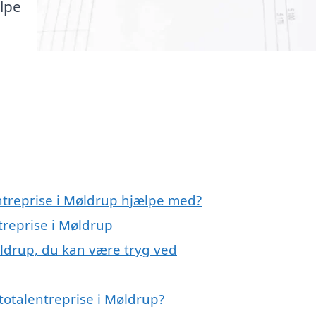
ælpe
entreprise i Møldrup hjælpe med?
treprise i Møldrup
øldrup, du kan være tryg ved
totalentreprise i Møldrup?