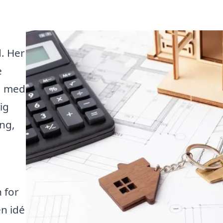
. Her
e
ig med
ig
ng,
 for
en idé