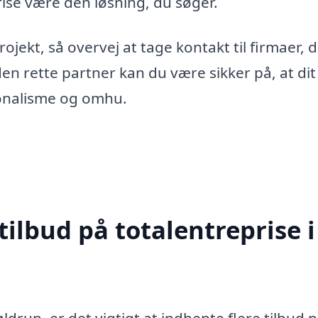
rise være den løsning, du søger.
ekt, så overvej at tage kontakt til firmaer, 
en rette partner kan du være sikker på, at dit
sionalisme og omhu.
tilbud på totalentreprise i
ldrup, er det vigtigt at indhente flere tilbud 