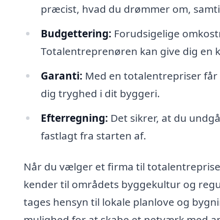
præcist, hvad du drømmer om, samtidig
Budgettering:
Forudsigelige omkostni
Totalentreprenøren kan give dig en kl
Garanti:
Med en totalentrepriser får d
dig tryghed i dit byggeri.
Efterregning:
Det sikrer, at du undgå
fastlagt fra starten af.
Når du vælger et firma til totalentreprise
kender til områdets byggekultur og regul
tages hensyn til lokale planlove og byg
mulighed for at skabe et netværk med an