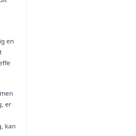
ig en
t
æffe
, men
, er
g, kan