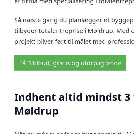
et firma med specialisering i totalentrep
Så næste gang du planlægger et byggeproj
tilbyder totalentreprise i Møldrup. Med d
projekt bliver ført til målet med profes
Få 3 tilbud, gratis og uforpligtende
Indhent altid mindst 3 
Møldrup
Når du står over for et byggeprojekt i Mø