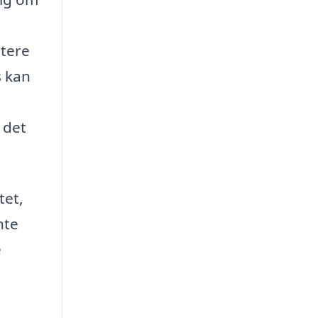
dtere
s kan
 det
tet,
nte
e