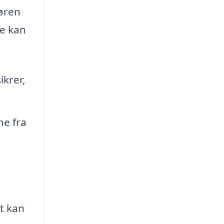
nøren
se kan
ikrer,
ne fra
et kan