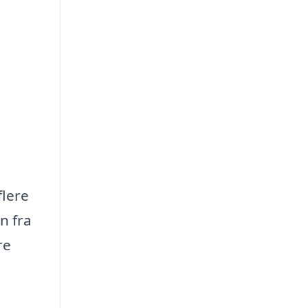
flere
n fra
re