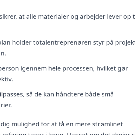
ikrer, at alle materialer og arbejder lever op t
lan holder totalentreprenøren styr på projek
en.
erson igennem hele processen, hvilket gør
ktiv.
tilpasses, så de kan håndtere både små
ier.
 dig mulighed for at få en mere strømlinet
 erfaring tages i brug. Uanset om det drejer 