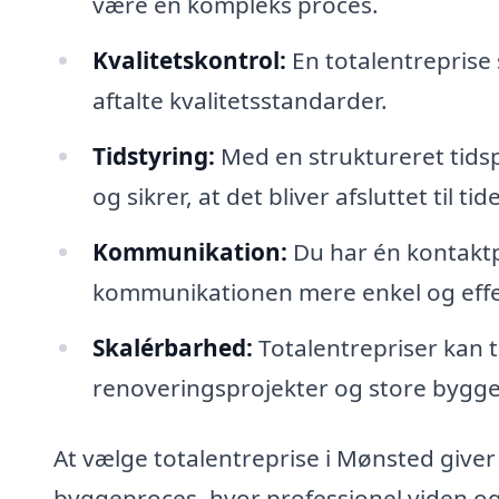
være en kompleks proces.
Kvalitetskontrol:
En totalentreprise s
aftalte kvalitetsstandarder.
Tidstyring:
Med en struktureret tidsp
og sikrer, at det bliver afsluttet til tid
Kommunikation:
Du har én kontaktp
kommunikationen mere enkel og effe
Skalérbarhed:
Totalentrepriser kan 
renoveringsprojekter og store bygger
At vælge totalentreprise i Mønsted giver
byggeproces, hvor professionel viden og