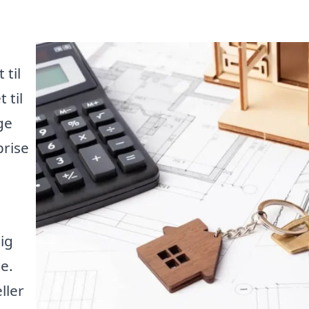
til
 til
ge
prise
ig
e.
ller