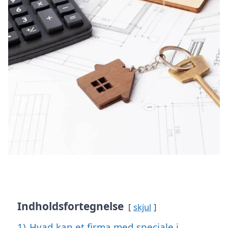
Indholdsfortegnelse
skjul
1)
Hvad kan et firma med speciale i