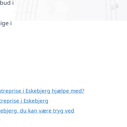
lbud i
ge i
ntreprise i Eskebjerg hjælpe med?
treprise i Eskebjerg
skebjerg, du kan være tryg ved
?