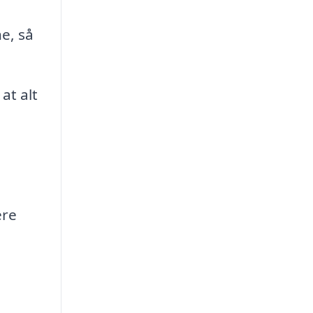
e, så
at alt
ere