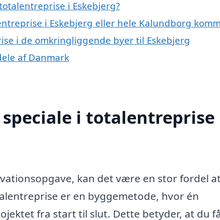
otalentreprise i Eskebjerg?
lentreprise i Eskebjerg eller hele Kalundborg ko
prise i de omkringliggende byer til Eskebjerg
e dele af Danmark
peciale i totalentreprise 
ovationsopgave, kan det være en stor fordel a
otalentreprise er en byggemetode, hvor én
ektet fra start til slut. Dette betyder, at du f