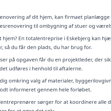
enovering af dit hjem, kan firmaet planlægge
esrenovering til ombygning af stuer og værels
 hjem? En totalentreprise i Eskebjerg kan hjæ
 så du får den plads, du har brug for.
er på opgaven får du en projektleder, der sik
et udføres i henhold til aftalerne.
ig omkring valg af materialer, byggerilovgiv
godt informeret gennem hele forløbet.
entreprenører sørger for at koordinere alle 
r for at gøre det selv.