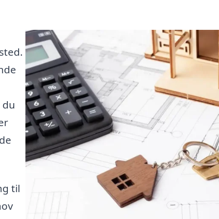
sted.
inde
m du
er
 de
g til
hov