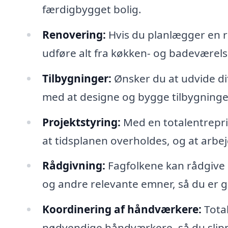
færdigbygget bolig.
Renovering:
Hvis du planlægger en r
udføre alt fra køkken- og badeværels
Tilbygninger:
Ønsker du at udvide dit
med at designe og bygge tilbygninger,
Projektstyring:
Med en totalentrepris
at tidsplanen overholdes, og at arbejd
Rådgivning:
Fagfolkene kan rådgive d
og andre relevante emner, så du er 
Koordinering af håndværkere:
Total
nødvendige håndværkere, så du slippe