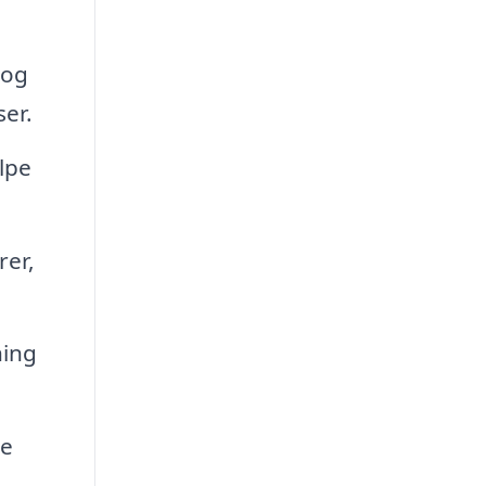
 og
er.
lpe
rer,
ning
de