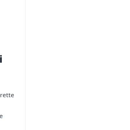
i
 rette
e