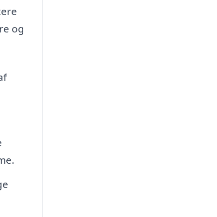
tere
ere og
af
e
mme.
ge