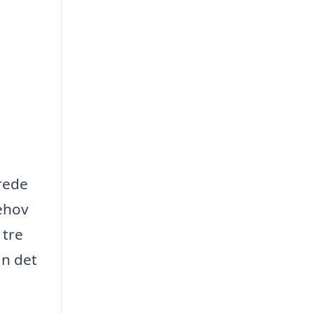
erede
behov
 tre
an det