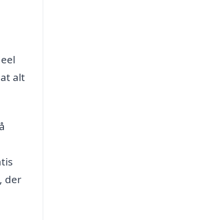
deel
at alt
få
tis
, der