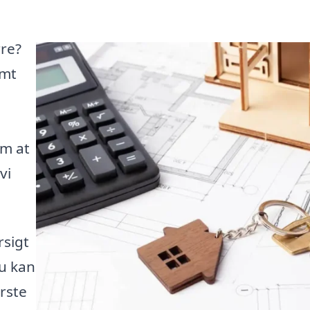
rre?
emt
m at
vi
rsigt
u kan
rste