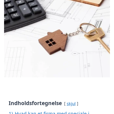
Indholdsfortegnelse
skjul
1)
Hvad kan et firma med speciale i