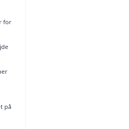
 for
jde
ber
,
et på