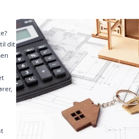
te?
il dit
men
et
ører,
at