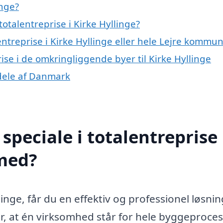
inge?
otalentreprise i Kirke Hyllinge?
entreprise i Kirke Hyllinge eller hele Lejre kommu
rise i de omkringliggende byer til Kirke Hyllinge
e dele af Danmark
peciale i totalentreprise 
 med?
inge, får du en effektiv og professionel løsning
er, at én virksomhed står for hele byggeproce