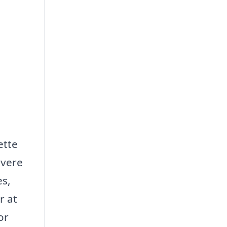
ette
overe
es,
r at
or