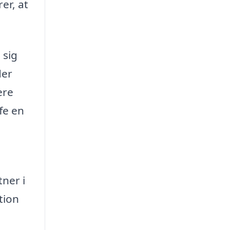
er, at
 sig
der
ere
ffe en
tner i
tion