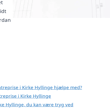
et
idt
ordan
ntreprise i Kirke Hyllinge hjælpe med?
reprise i Kirke Hyllinge
rke Hyllinge, du kan være tryg ved