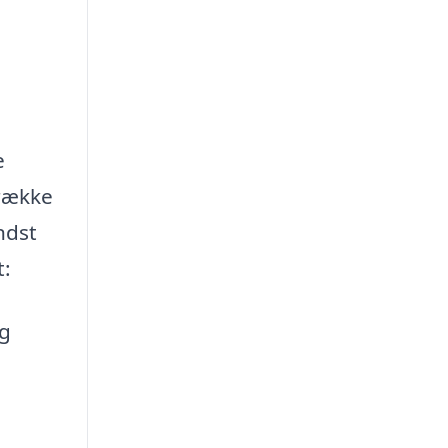
e
 række
ndst
t:
og