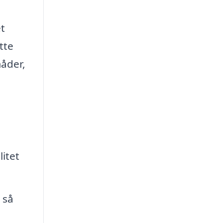
et
tte
måder,
itet
 så