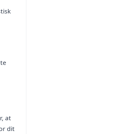
tisk
tte
, at
or dit