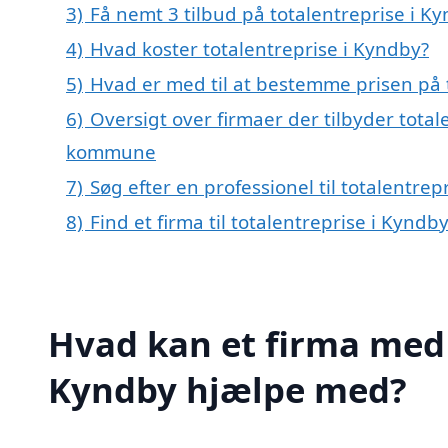
3)
Få nemt 3 tilbud på totalentreprise i K
4)
Hvad koster totalentreprise i Kyndby?
5)
Hvad er med til at bestemme prisen på 
6)
Oversigt over firmaer der tilbyder total
kommune
7)
Søg efter en professionel til totalentre
8)
Find et firma til totalentreprise i Kyn
Hvad kan et firma med s
Kyndby hjælpe med?