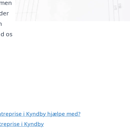
, men
 der
n
ad os
entreprise i Kyndby hjælpe med?
treprise i Kyndby