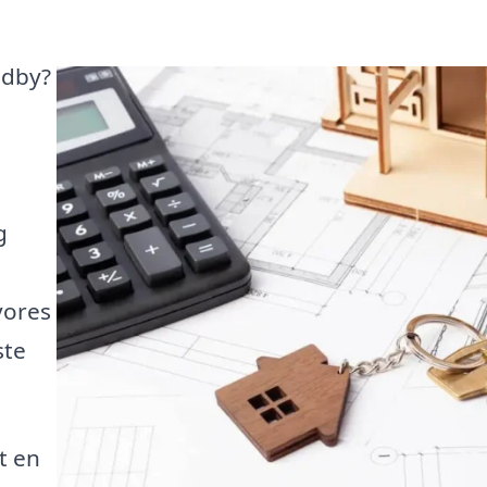
ndby?
g
vores
ste
t en