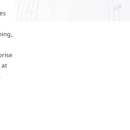
es
ning,
prise
 at
.