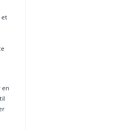
 et
te
r en
il
er