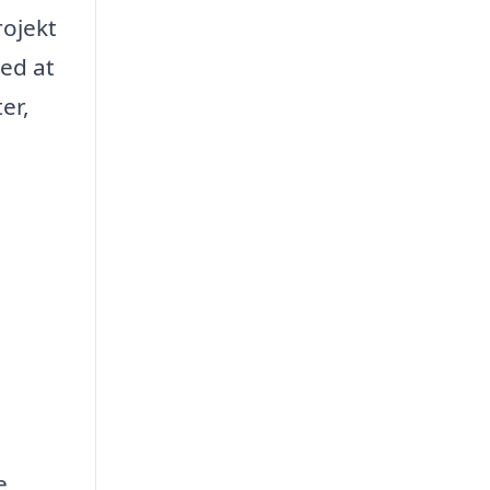
rojekt
ved at
er,
e