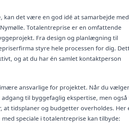
e, kan det være en god idé at samarbejde med
 i Nymølle. Totalentreprise er en omfattende
byggeprojekt. Fra design og planlægning til
epriserfirma styre hele processen for dig. Det
fektivt, og at du har én samlet kontaktperson
imære ansvarlige for projektet. Når du vælge
n adgang til byggefaglig ekspertise, men også t
r, at tidsplaner og budgetter overholdes. Her 
 med speciale i totalentreprise kan tilbyde: