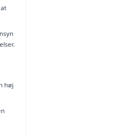
 at
ensyn
elser.
n høj
en