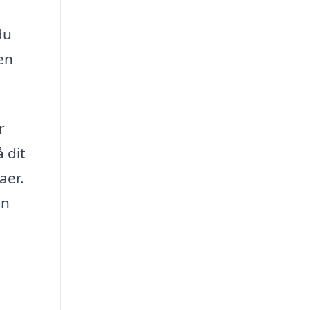
du
en
r
 dit
aer.
en