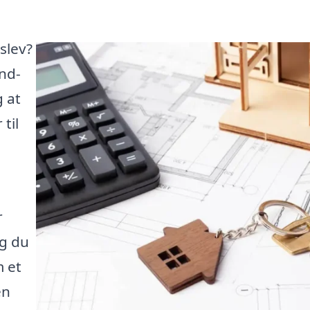
slev?
ind-
g at
til
r
og du
 et
en