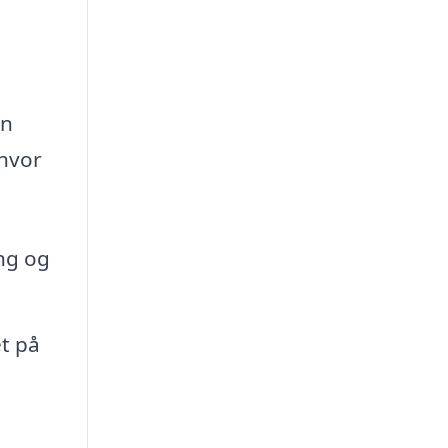
en
 hvor
ng og
et på
,