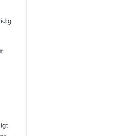
idig
it
igt
er