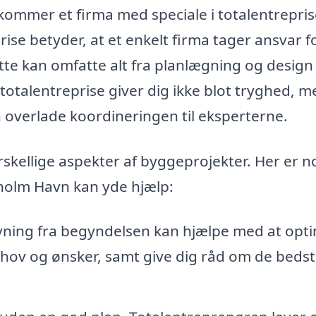
ommer et firma med speciale i totalentreprise
rise betyder, at et enkelt firma tager ansvar f
ette kan omfatte alt fra planlægning og design t
totalentreprise giver dig ikke blot tryghed, m
 overlade koordineringen til eksperterne.
rskellige aspekter af byggeprojekter. Her er n
tholm Havn kan yde hjælp:
ivning fra begyndelsen kan hjælpe med at opt
e behov og ønsker, samt give dig råd om de beds