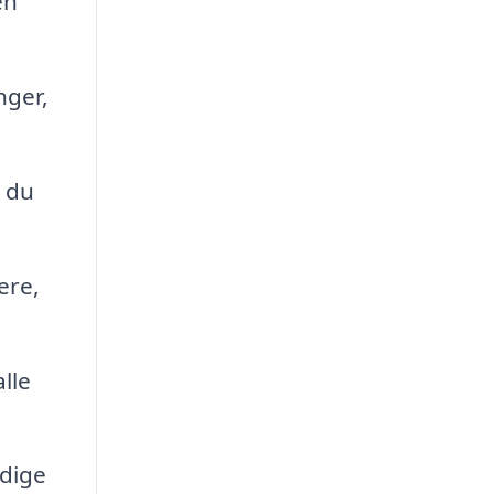
en
nger,
 du
ere,
lle
ødige