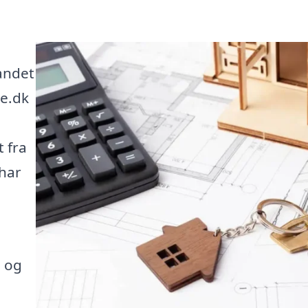
landet
se.dk
 fra
 har
, og