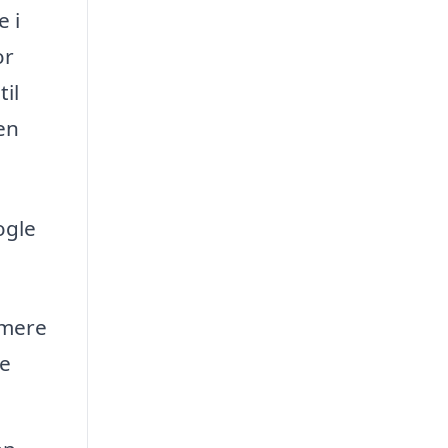
 i
or
il
en
ogle
imere
te