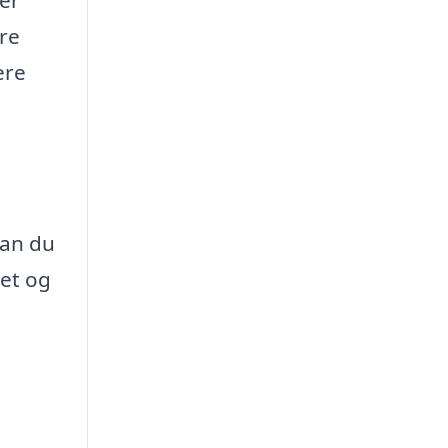
ere
ere
kan du
det og