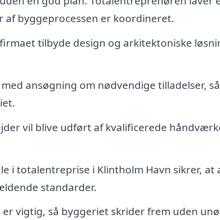
uden en god plan. Totalentreprenøren laver 
aser af byggeprocessen er koordineret.
firmaet tilbyde design og arkitektoniske løsni
.
med ansøgning om nødvendige tilladelser, så
iet.
der vil blive udført af kvalificerede håndværk
 i totalentreprise i Klintholm Havn sikrer, at a
ældende standarder.
g er vigtig, så byggeriet skrider frem uden un