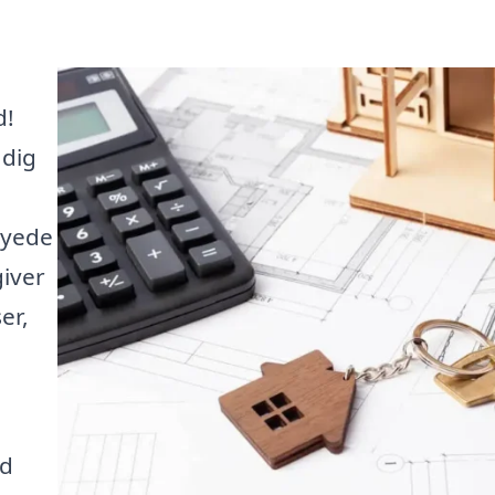
d!
 dig
syede
giver
er,
ud