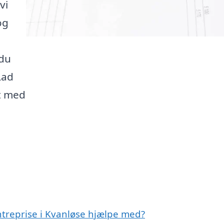
vi
og
 du
Lad
kt med
ntreprise i Kvanløse hjælpe med?