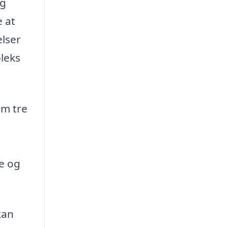
ig
 at
elser
pleks
om tre
de og
kan