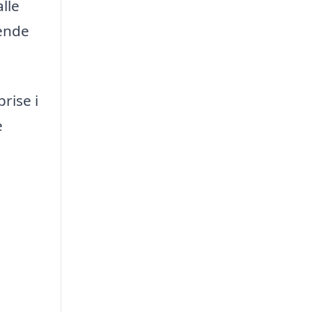
lle
lende
rise i
e