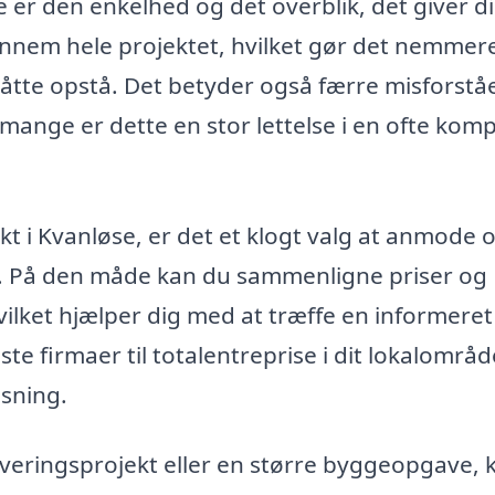
e er den enkelhed og det overblik, det giver d
nem hele projektet, hvilket gør det nemmere
åtte opstå. Det betyder også færre misforstå
ange er dette en stor lettelse i en ofte kom
kt i Kvanløse, er det et klogt valg at anmode 
olk. På den måde kan du sammenligne priser og
hvilket hjælper dig med at træffe en informeret
te firmaer til totalentreprise i dit lokalområ
øsning.
veringsprojekt eller en større byggeopgave, 