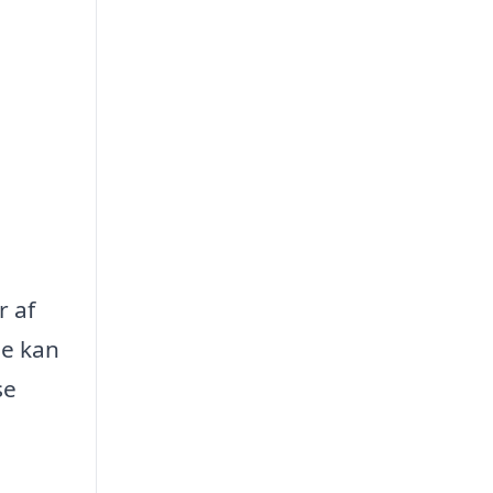
r af
de kan
se