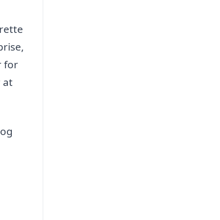
rette
prise,
 for
 at
 og